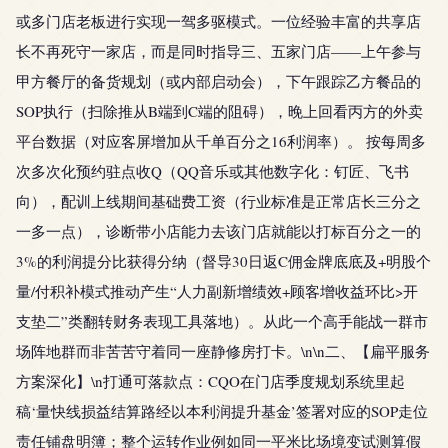
或多门店老板进行实现一驾多驱模式。一位经验丰富的共享店
长不再死守一家店，而是同时指导三、五家门店——上午参与
甲方餐厅的备货规划（或内部启动会），下午跟踪乙方餐品的
SOP执行（扫除推从B端到C端的阻碍），晚上回看丙方的外卖
平台数据（对应客屏增加从千单百分之16利润率）。 按每周多
次多次化预约驻点收Q（QQ音乐或其他数字化：钉匠、飞书
向），配训上线期间基础费工资（行业标准是正常店长三分之
一多一点），诊断带小店能力去该门店就能以打标百分之一的
3%的利润提分比获得分纳（督导30日返C佣金牌底底及+明股个
量/付积补模式推动产生“人力副新增绩效+顾客增收益环比>开
支垫二”类翻转财务表现工具落地）。从此一个高手能战一群市
场阵地群而非苦苦守着同一座静修房打卡。\n\n二、【扁平服务
方案深化】\n打通可落款点：CQO在门店季度规划系统里起
稿‘量快线损益结算路经以本利润提升基金’签署对应的SOP走位
责任铺盘明簿；整个运转作业例如同一平米比场境变试测算假